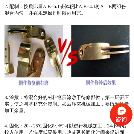
2. 配制：按质比量A:B=6:1或体积比A:B=4:1将A、B两组份
混合均匀，并在规定操作时限内用完。
3. 涂敷：将混合好的材料逐层涂敷于待修部位，第一层要压
实，使之与基材充分浸润。如后序需机械加工，要留出适量
加工余量。
4. 固化：20～25℃固化8小时可以进行机械加工，24小时后
投入使用，若温度低应采用加热或延长固化时间来促进固